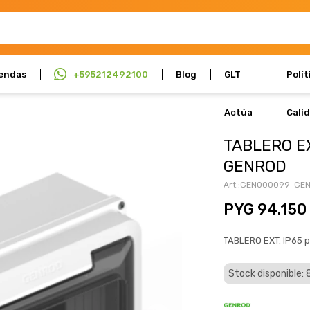
endas
+595212492100
Blog
GLT
Polít
Actúa
Cali
TABLERO EX
GENROD
GEN000099-GE
PYG
94.150
TABLERO EXT. IP65 
Stock disponible: 