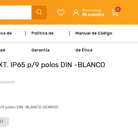
0
ica de
Política de
Manual de Código
dad
Garantía
de Ética
T. IP65 p/9 polos DIN -BLANCO
N000099
p/9 polos DIN -BLANCO GENROD
87