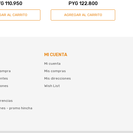
YG
110.950
PYG
122.800
MI CUENTA
Mi cuenta
compra
Mis compras
entes
Mis direcciones
iones
Wish List
rencias
nes - promo hincha