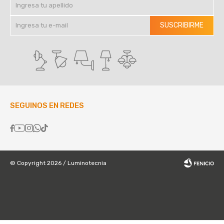
SUSCRIBIRME
SEGUINOS EN REDES





© Copyright 2026 / Luminotecnia