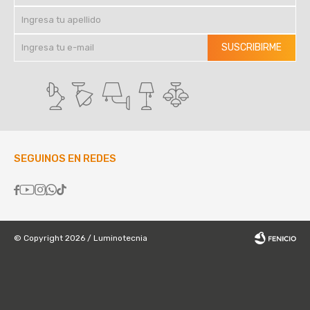
SUSCRIBIRME
SEGUINOS EN REDES





© Copyright 2026 / Luminotecnia