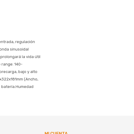
 entrada, regulación
 onda sinusoidal
rolongará la vida útil
 range: 140-
ecarga, bajo y alto
31x322x181mm (Ancho,
in batería.Humedad
MI CUENTA