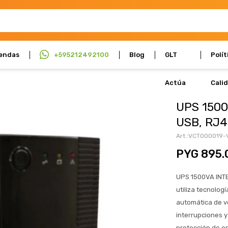
endas
+595212492100
Blog
GLT
Polít
Actúa
Cali
UPS 1500
USB, RJ4
VCT000019-
PYG
895.
UPS 1500VA INTE
utiliza tecnolog
automática de vo
interrupciones 
protección de en