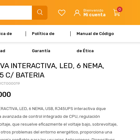
0
ica de
Política de
Manual de Código
dad
Garantía
de Ética
VA INTERACTIVA, LED, 6 NEMA,
5 C/ BATERIA
VCT000019
000
RACTIVA, LED, 6 NEMA, USB, RJ45UPS interactiva dque
ía avanzada de control integrado de CPU, regulación
ltaje, que resuelve eficazmente el voltaje bajo, sobrevoltaje,
y otros problemas del entorno energético, proporciona una
ergía confiable para los usuarios.Aplicaciones: Dispositivos