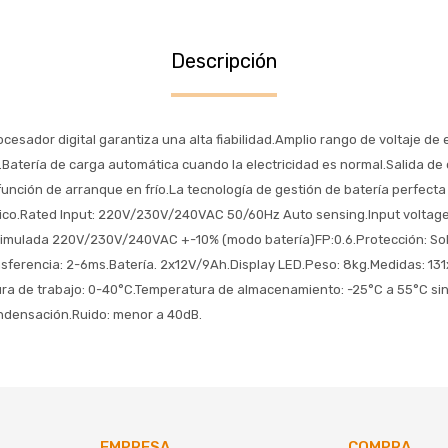
Descripción
ocesador digital garantiza una alta fiabilidad.Amplio rango de voltaje de
.Batería de carga automática cuando la electricidad es normal.Salida de
unción de arranque en frío.La tecnología de gestión de batería perfecta p
sico.Rated Input: 220V/230V/240VAC 50/60Hz Auto sensing.Input voltage
imulada 220V/230V/240VAC +-10% (modo batería)FP:0.6.Protección: Sobr
nsferencia: 2-6ms.Batería. 2x12V/9Ah.Display LED.Peso: 8kg.Medidas: 1
ura de trabajo: 0-40°C.Temperatura de almacenamiento: -25°C a 55°C s
ondensación.Ruido: menor a 40dB.
EMPRESA
COMPRA