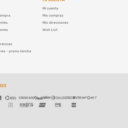
Mi cuenta
compra
Mis compras
entes
Mis direcciones
iones
Wish List
rencias
nes - promo hincha
AGO