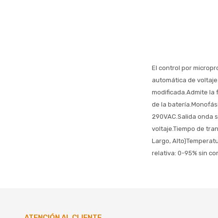
El control por micropr
automática de voltaje
modificada.Admite la f
de la batería.Monofá
290VAC.Salida onda s
voltaje.Tiempo de tra
Largo, Alto)Temperat
relativa: 0-95% sin c
ATENCIÓN AL CLIENTE