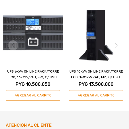
UPS 6KVA ON LINE RACK/TORRE
UPS 10KVA ON LINE RACK/TORRE
LCD, 16X12V/7AH, FP1, C/ USB,
LCD, 16X12V/9AH, FP1, C/ USB,
SNMP SLOT Y PUERTO PA
SNMP SLOT Y PUERTO P
PYG
10.500.050
PYG
13.500.000
ATENCIÓN AL CLIENTE