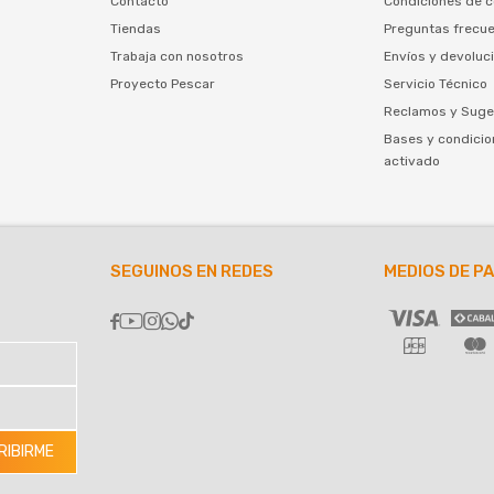
Contacto
Condiciones de 
Tiendas
Preguntas frecu
Trabaja con nosotros
Envíos y devoluc
Proyecto Pescar
Servicio Técnico
Reclamos y Suge
Bases y condicio
activado
SEGUINOS EN REDES
MEDIOS DE P





RIBIRME