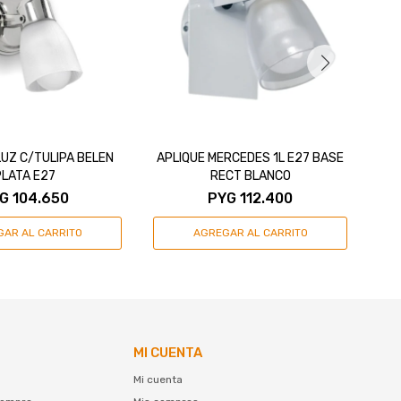
LUZ C/TULIPA BELEN
APLIQUE MERCEDES 1L E27 BASE
AP
PLATA E27
RECT BLANCO
G
104.650
PYG
112.400
MI CUENTA
Mi cuenta