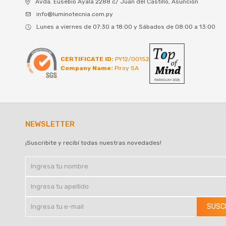
Avda. Eusebio Ayala 2288 c/ Juan del Castillo, Asunción
info@luminotecnia.com.py
Lunes a viernes de 07:30 a 18:00 y Sábados de 08:00 a 13:00
CERTIFICATE ID:
PY12/00152
Company Name:
Piroy SA
NEWSLETTER
¡Suscribite y recibí todas nuestras novedades!
SUSC