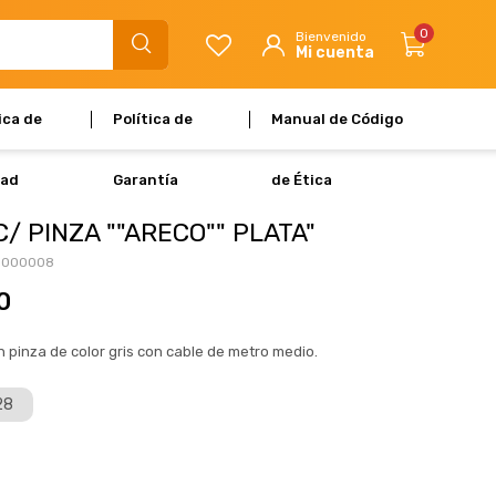
0
ica de
Política de
Manual de Código
dad
Garantía
de Ética
/ PINZA ""ARECO"" PLATA"
U000008
0
 pinza de color gris con cable de metro medio.
28