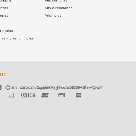
compra
Mis compras
entes
Mis direcciones
iones
Wish List
rencias
nes - promo hincha
AGO