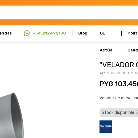
endas
+595212492100
Blog
GLT
Polít
Actúa
Cali
"VELADOR C
SJU000008-SJ
PYG
103.45
Velador de mesa con
Stock disponible: 