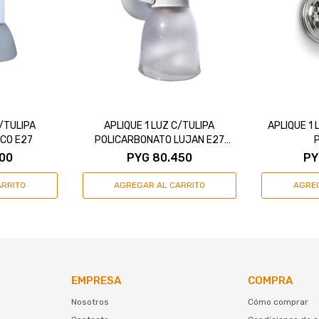
C/TULIPA
APLIQUE 1 LUZ C/TULIPA
APLIQUE 1 
CO E27
POLICARBONATO LUJAN E27
BLANCO
00
PYG
80.450
PY
EMPRESA
COMPRA
Nosotros
Cómo comprar