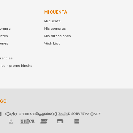
MI CUENTA
Mi cuenta
compra
Mis compras
entes
Mis direcciones
iones
Wish List
rencias
nes - promo hincha
AGO