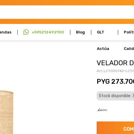
endas
+595212492100
Blog
GLT
Polít
Actúa
Cali
VELADOR D
LCT000742-LCT
PYG
273.70
Stock disponible: 
COM