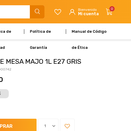
0
ica de
Política de
Manual de Código
dad
Garantía
de Ética
E MESA MAJO 1L E27 GRIS
000742
0
3
PRAR
1