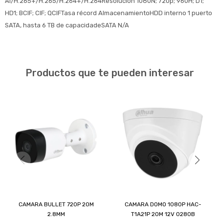
AI/H.265+/H.265/H.264+/H.264Resolución 1080N; 720p; 960H; D1;
HD1; BCIF; CIF; QCIFTasa récord AlmacenamientoHDD interno 1 puerto
SATA, hasta 6 TB de capacidadeSATA N/A
Productos que te pueden interesar
CAMARA BULLET 720P 20M
CAMARA DOMO 1080P HAC-
2.8MM
T1A21P 20M 12V 0280B