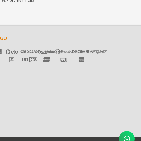
nes - promo hincha
AGO