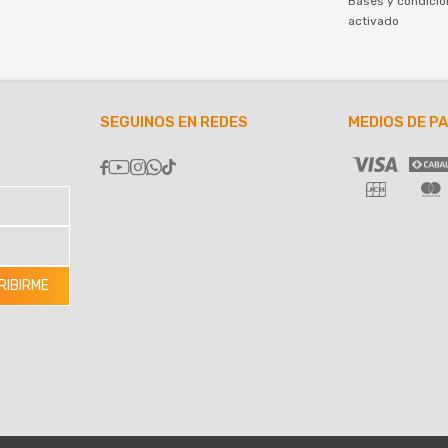
Bases y condicio
activado
SEGUINOS EN REDES
MEDIOS DE P





RIBIRME