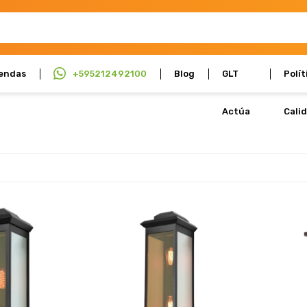
endas
+595212492100
Blog
GLT
Polít
Actúa
Cali