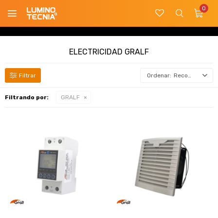
0

ELECTRICIDAD GRALF
Recomendados
Filtrando por:
GRALF