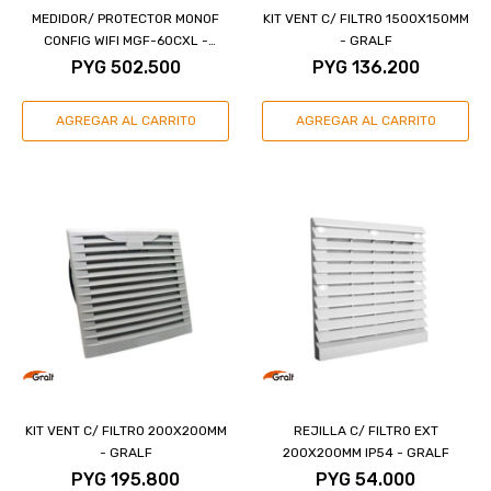
MEDIDOR/ PROTECTOR MONOF
KIT VENT C/ FILTRO 1500X150MM
CONFIG WIFI MGF-60CXL -
- GRALF
GRALF
PYG
502.500
PYG
136.200
KIT VENT C/ FILTRO 200X200MM
REJILLA C/ FILTRO EXT
- GRALF
200X200MM IP54 - GRALF
PYG
195.800
PYG
54.000