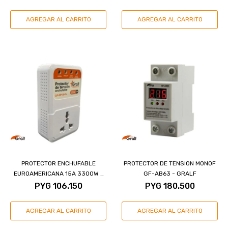
PROTECTOR ENCHUFABLE
PROTECTOR DE TENSION MONOF
EUROAMERICANA 15A 3300W -
GF-AB63 - GRALF
GRALF
PYG
106.150
PYG
180.500