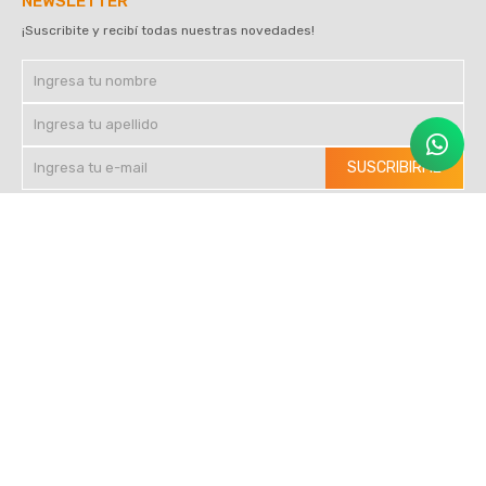
NEWSLETTER
¡Suscribite y recibí todas nuestras novedades!
SUSCRIBIRME
SEGUINOS EN REDES





© Copyright 2026 / Luminotecnia