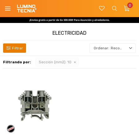
0

ELECTRICIDAD
Recomendados
Filtrando por:
Sección (mm2):
10