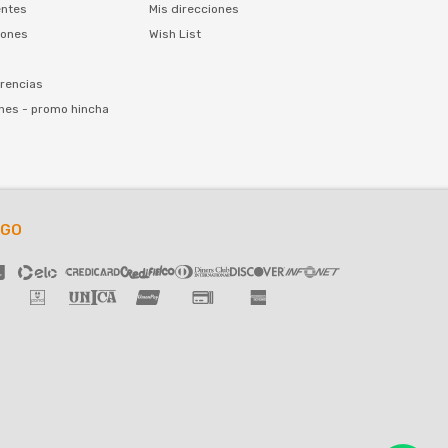
entes
Mis direcciones
iones
Wish List
rencias
nes - promo hincha
AGO