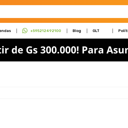
endas
+595212492100
Blog
GLT
Polít
Actúa
Cali