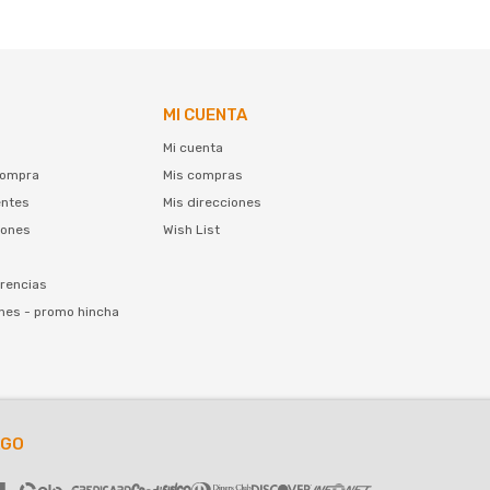
MI CUENTA
Mi cuenta
compra
Mis compras
entes
Mis direcciones
iones
Wish List
rencias
nes - promo hincha
AGO