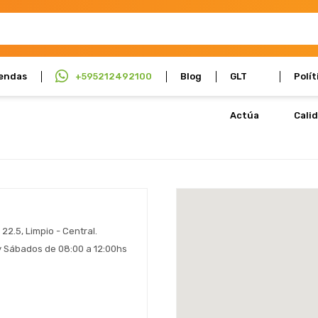
endas
+595212492100
Blog
GLT
Polít
Actúa
Cali
22.5, Limpio - Central.
 y Sábados de 08:00 a 12:00hs