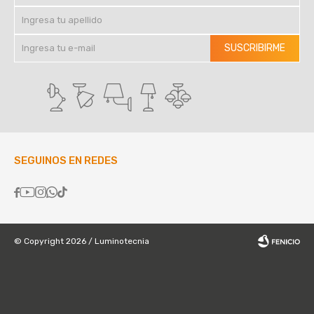
SUSCRIBIRME
SEGUINOS EN REDES





© Copyright 2026 / Luminotecnia