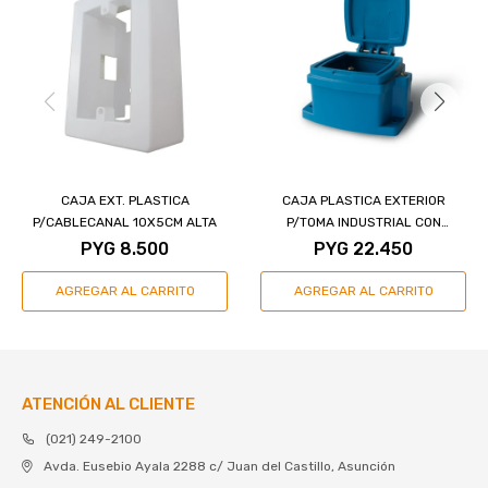
CAJA EXT. PLASTICA
CAJA PLASTICA EXTERIOR
P/CABLECANAL 10X5CM ALTA
P/TOMA INDUSTRIAL CON
PROTECCIÓN UV - 32 A.
PYG
8.500
PYG
22.450
ATENCIÓN AL CLIENTE
(021) 249-2100
Avda. Eusebio Ayala 2288 c/ Juan del Castillo, Asunción