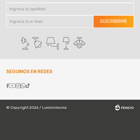
SUSCRIBIRME
SEGUINOS EN REDES





© Copyright 2026 / Luminotecnia