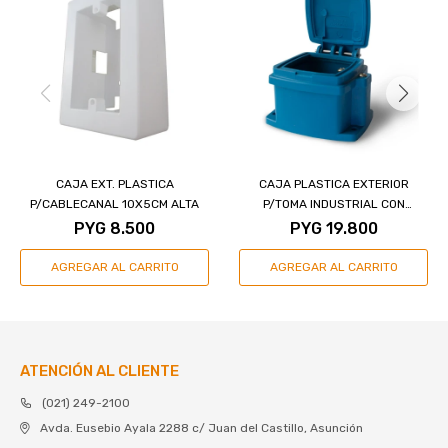
CAJA EXT. PLASTICA
CAJA PLASTICA EXTERIOR
P/CABLECANAL 10X5CM ALTA
P/TOMA INDUSTRIAL CON
PROTECCIÓN UV - 16 A.
PYG
8.500
PYG
19.800
ATENCIÓN AL CLIENTE
(021) 249-2100
Avda. Eusebio Ayala 2288 c/ Juan del Castillo, Asunción