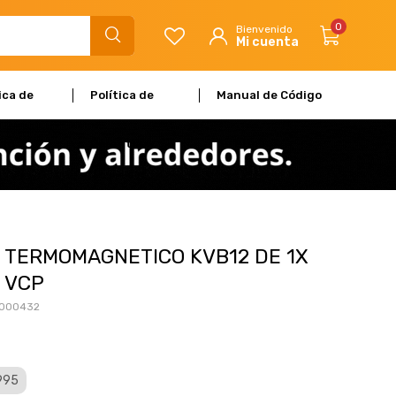
0
ica de
Política de
Manual de Código
dad
Garantía
de Ética
 TERMOMAGNETICO KVB12 DE 1X
- VCP
000432
 995