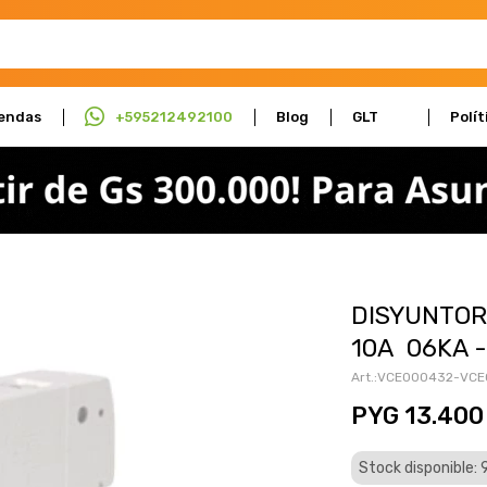
endas
+595212492100
Blog
GLT
Polít
Actúa
Cali
DISYUNTOR
10A 06KA 
VCE000432-VCE
PYG
13.400
Stock disponible: