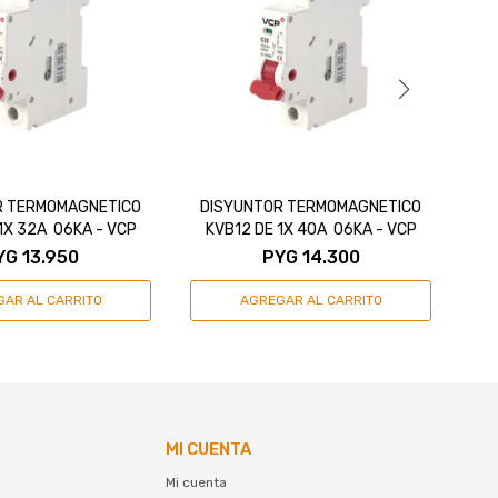
R TERMOMAGNETICO
DISYUNTOR TERMOMAGNETICO
D
1X 32A 06KA - VCP
KVB12 DE 1X 40A 06KA - VCP
K
YG
13.950
PYG
14.300
MI CUENTA
Mi cuenta