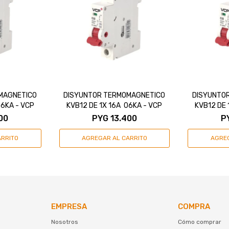
MAGNETICO
DISYUNTOR TERMOMAGNETICO
DISYUNTO
06KA - VCP
KVB12 DE 1X 16A 06KA - VCP
KVB12 DE 
00
PYG
13.400
P
EMPRESA
COMPRA
Nosotros
Cómo comprar