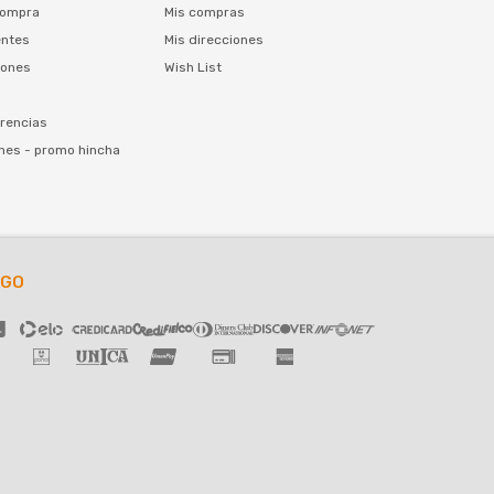
compra
Mis compras
entes
Mis direcciones
iones
Wish List
rencias
nes - promo hincha
AGO