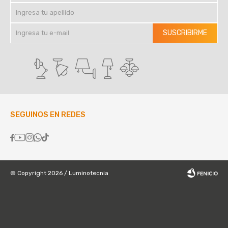
SUSCRIBIRME
SEGUINOS EN REDES





© Copyright 2026 / Luminotecnia