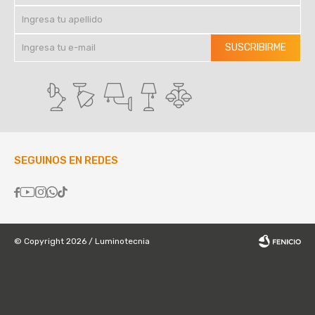
SUSCRIBIRME
SEGUINOS EN REDES





© Copyright 2026 / Luminotecnia