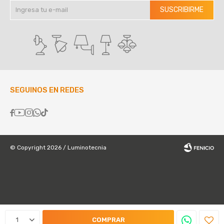
SUSCRIBIRME
SEGUINOS EN REDES





© Copyright 2026 / Luminotecnia
Fenicio
1
COMPRAR