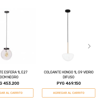
E ESFERA 1L E27
COLGANTE HONGO 1L G9 VIDRIO
C
0CM NEGRO
DIFUSO
G
453.200
PYG
469.150