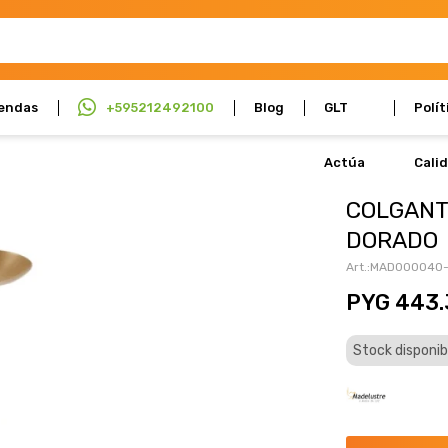
endas
+595212492100
Blog
GLT
Polít
Actúa
Cali
COLGANT
DORADO
MAD000040
PYG
443.
Stock disponib