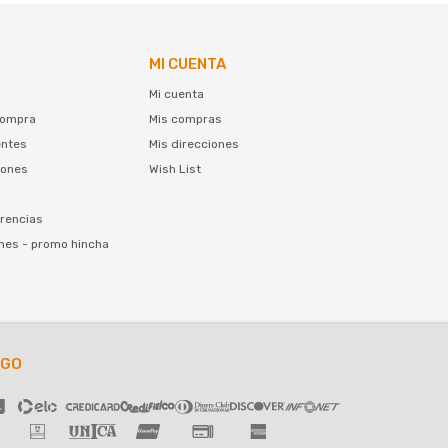
MI CUENTA
Mi cuenta
compra
Mis compras
entes
Mis direcciones
iones
Wish List
rencias
nes - promo hincha
AGO