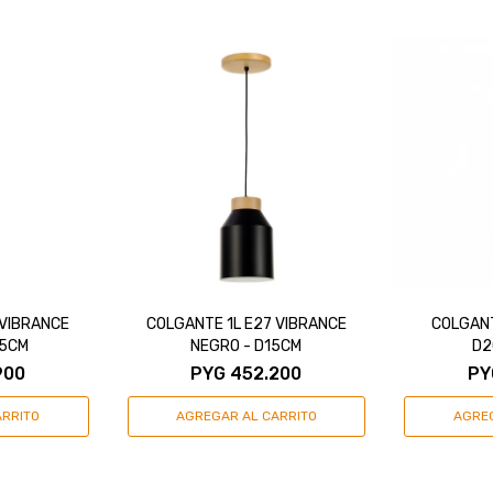
 VIBRANCE
COLGANTE 1L E27 VIBRANCE
COLGANT
15CM
NEGRO - D15CM
D2
900
PYG
452.200
PY